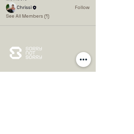
Chrissi
Follow
See All Members (1)
hello@sorrynotsorry.studio
Rollbergstraße
24 12053
Berlin
@Sorrynotsorry.studio
To book one of the group sessions please
create an account and
book the session directly
or
choose a