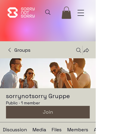
Groups
sorrynotsorry Gruppe
Public
·
1 member
Join
Discussion
Media
Files
Members
About